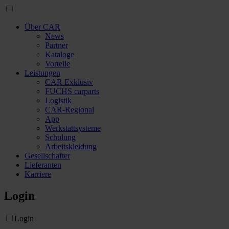
Über CAR
News
Partner
Kataloge
Vorteile
Leistungen
CAR Exklusiv
FUCHS carparts
Logistik
CAR-Regional
App
Werkstattsysteme
Schulung
Arbeitskleidung
Gesellschafter
Lieferanten
Karriere
Login
Login