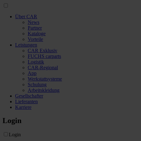
Über CAR
News
Partner
Kataloge
Vorteile
Leistungen
CAR Exklusiv
FUCHS carparts
Logistik
CAR-Regional
App
Werkstattsysteme
Schulung
Arbeitskleidung
Gesellschafter
Lieferanten
Karriere
Login
Login