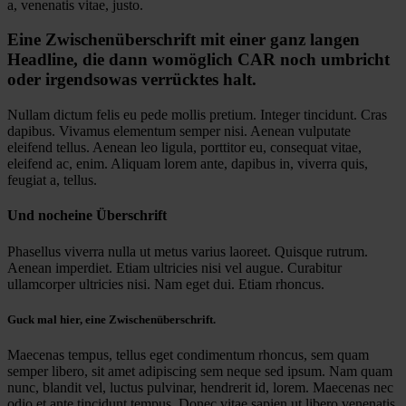
a, venenatis vitae, justo.
Eine Zwischenüberschrift mit einer ganz langen
Headline, die dann womöglich
CAR
noch umbricht
oder irgendsowas verrücktes halt.
Nullam dictum felis eu pede mollis pretium. Integer tincidunt. Cras
dapibus. Vivamus elementum semper nisi. Aenean vulputate
eleifend tellus. Aenean leo ligula, porttitor eu, consequat vitae,
eleifend ac, enim. Aliquam lorem ante, dapibus in, viverra quis,
feugiat a, tellus.
Und nocheine Überschrift
Phasellus viverra nulla ut metus varius laoreet. Quisque rutrum.
Aenean imperdiet. Etiam ultricies nisi vel augue. Curabitur
ullamcorper ultricies nisi. Nam eget dui. Etiam rhoncus.
Guck mal hier, eine Zwischenüberschrift.
Maecenas tempus, tellus eget condimentum rhoncus, sem quam
semper libero, sit amet adipiscing sem neque sed ipsum. Nam quam
nunc, blandit vel, luctus pulvinar, hendrerit id, lorem. Maecenas nec
odio et ante tincidunt tempus. Donec vitae sapien ut libero venenatis