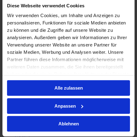
Benutzername
Diese Webseite verwendet Cookies
Wir verwenden Cookies, um Inhalte und Anzeigen zu
Passwort
personalisieren, Funktionen für soziale Medien anbieten
Login
zu können und die Zugriffe auf unsere Website zu
analysieren. Außerdem geben wir Informationen zu Ihrer
CAR Centraler Autoersatzteile Ring
Verwendung unserer Website an unsere Partner für
A.E.S. Auto-Ersatzteil-Service K.-H.
soziale Medien, Werbung und Analysen weiter. Unsere
Kaiser GmbH
Partner führen diese Informationen möglicherweise mit
weiteren Daten zusammen, die Sie ihnen bereitgestellt
A.E.S. Auto-Ersatzteil-Service K.-H. Kaiser GmbH
haben oder die sie im Rahmen Ihrer Nutzung der Dienste
gesammelt haben.
Pfeilshofstraße 25,
51377
Leverkusen
Germany
Alle zulassen
Karte
Website
Telefon:
+49 214 87600-0
Fax:
+49 214 87600-33
E-Mail:
Anpassen
info@aes-lev.de
Kontakt
Ablehnen
Impressum
Datenschutz