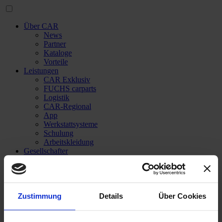
Über CAR
News
Partner
Kataloge
Vorteile
Leistungen
CAR Exklusiv
FUCHS carparts
Logistik
CAR-Regional
App
Werkstattsysteme
Schulung
Arbeitskleidung
Gesellschafter
Lieferanten
Karriere
Login
Zustimmung
Details
Über Cookies
Login